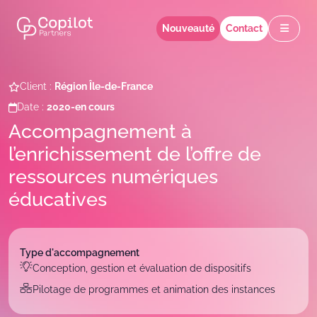
Nouveauté
Contact
Client :
Région Île-de-France
Date :
2020-en cours
Accompagnement à
l’enrichissement de l’offre de
ressources numériques
éducatives
Type
d'accompagnement
Conception, gestion et évaluation de dispositifs
Pilotage de programmes et animation des instances