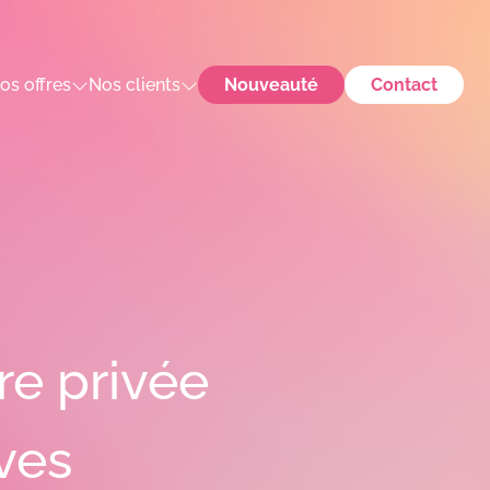
os offres
Nos clients
Nouveauté
Contact
re privée
ves