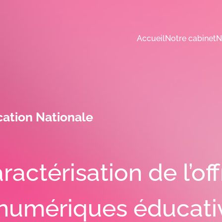
Accueil
Notre cabinet
N
cation Nationale
actérisation de l’off
 numériques éducati