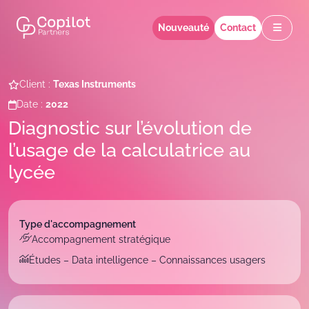
Nouveauté
Contact
Client :
Texas Instruments
Date :
2022
Diagnostic sur l’évolution de
l’usage de la calculatrice au
lycée
Type
d'accompagnement
Accompagnement stratégique
Études – Data intelligence – Connaissances usagers